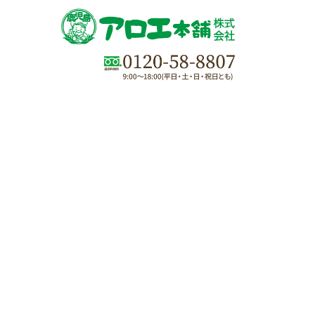
バターせっけん ＞
アロエ健康食品
ハーブスリム ＞
アロエへの想い
絆づくり通信
花結び
ご利用ガイド
よくあるご質問